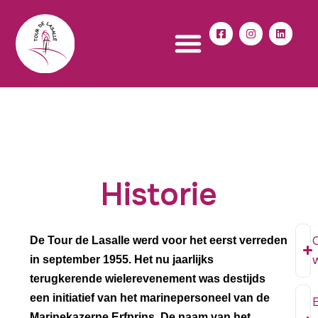
F
I
L
a
n
i
c
s
n
e
t
k
b
a
e
o
g
d
o
r
i
k
a
n
-
m
s
q
u
a
r
e
Historie
De Tour de Lasalle werd voor het eerst verreden
in september 1955. Het nu jaarlijks
terugkerende wielerevenement was destijds
een initiatief van het marinepersoneel van de
Marinekazerne Erfprins. De naam van het